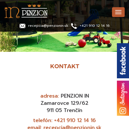
Skočiť
na
Togg
hlavný
navig
obsah
recepcia@penzionin.sk
+421 910 12 14 16
adresa:
PENZION IN
Zamarovce 129/62
911 05 Trenčín
telefón:
+421 910 12 14 16
email:
recepcia@penzionin.sk