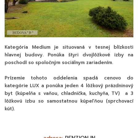
Kategória Medium je situovaná v tesnej blízkosti
hlavnej budovy. Ponúka štyri dvojlôžkové izby na
poschodí so spoločným sociálnym zariadením.
Prízemie tohoto oddelenia spadá cenovo do
kategórie LUX a ponúka jeden 4 lôžkový prázdninový
byt (kúpelňa s vaňou, chladnička, kuchyňa, TV) a 3
lôžkovú izbu so samostatnou kúpeľňou (sprchovací
kút).
adresa:
PENZION IN