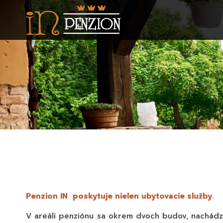
Skočiť
na
hlavný
obsah
Penzion IN poskytuje nielen ubytovacie služby.
V areáli penziónu sa okrem dvoch budov, nachád