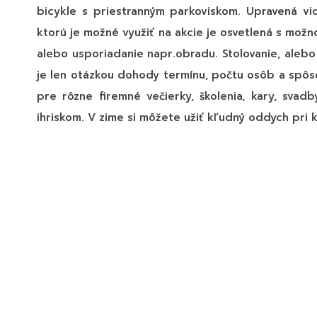
bicykle s priestranným parkoviskom. Upravená vi
ktorú je možné využiť na akcie je osvetlená s možn
alebo usporiadanie napr.obradu. Stolovanie, alebo
je len otázkou dohody termínu, počtu osôb a spô
pre rôzne firemné večierky, školenia, kary, svadb
ihriskom. V zime si môžete užiť kľudný oddych pri k